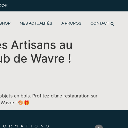
BOOK
SHOP
MES ACTUALITÉS
A PROPOS
CONTACT
s Artisans au
ub de Wavre !
bjets en bois. Profitez d’une restauration sur
e Wavre ! 🎨🎁
FORMATIONS