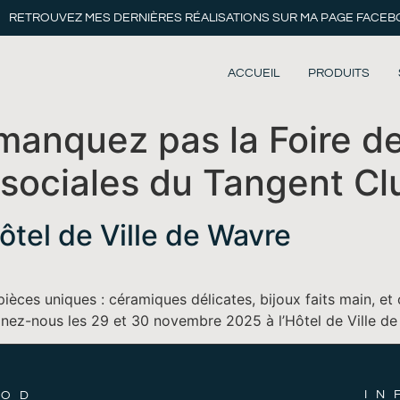
RETROUVEZ MES DERNIÈRES RÉALISATIONS SUR MA PAGE FACE
ACCUEIL
PRODUITS
anquez pas la Foire de
s sociales du Tangent Cl
Hôtel de Ville de Wavre
èces uniques : céramiques délicates, bijoux faits main, et o
ignez-nous les 29 et 30 novembre 2025 à l’Hôtel de Ville d
IN
OOD