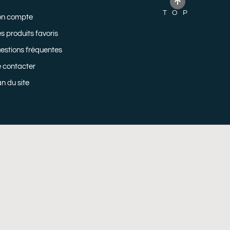
TOP
n compte
s produits favoris
estions fréquentes
 contacter
an du site