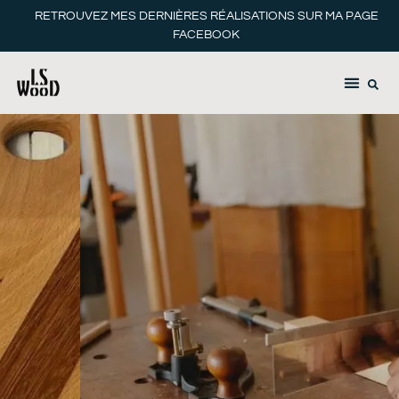
RETROUVEZ MES DERNIÈRES RÉALISATIONS SUR MA PAGE
FACEBOOK
MES ACTUALITÉS
Des
pièces
intemporelles
pour
le
quotidien,
la
MEUBLES
déco
&
de
OBJETS
votre
EN
intérieur.
BOIS
DÉCOUVREZ