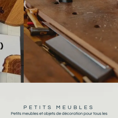
Des
⟶
AMÉNAGEMENTS
réalisations
INTÉRIEUR
sur
&
EXTÉRIEUR
mesure
pour
vos
aménagements
intérieur
et
extérieur.
PETITS MEUBLES
Petits meubles et objets de décoration pour tous les